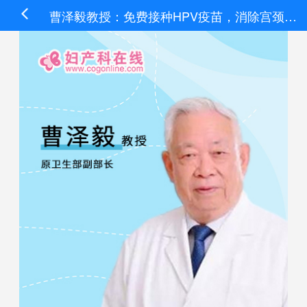
曹泽毅教授：免费接种HPV疫苗，消除宫颈癌不是梦