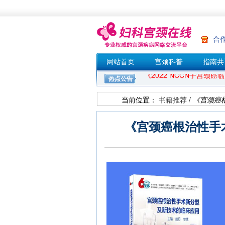
《FIGO 2021妇癌报
合
网站首页
宫颈科普
指南共
《2022 NCCN子宫颈
热点公告
当前位置：
书籍推荐
/
《宫颈癌
如何安排HPV疫苗和新冠
《宫颈癌根治性手