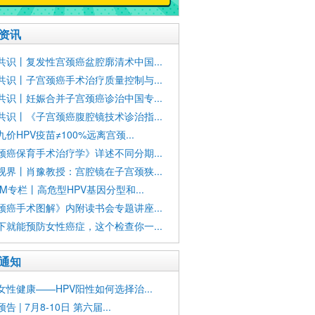
资讯
共识丨复发性宫颈癌盆腔廓清术中国...
共识丨子宫颈癌手术治疗质量控制与...
共识丨妊娠合并子宫颈癌诊治中国专...
共识丨《子宫颈癌腹腔镜技术诊治指...
价HPV疫苗≠100%远离宫颈...
颈癌保育手术治疗学》详述不同分期...
视界丨肖豫教授：宫腔镜在子宫颈狭...
CM专栏丨高危型HPV基因分型和...
颈癌手术图解》内附读书会专题讲座...
下就能预防女性癌症，这个检查你一...
通知
女性健康——HPV阳性如何选择治...
告 | 7月8-10日 第六届...