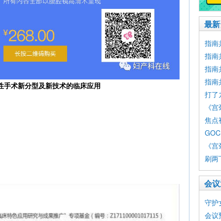
最新
指南
指南
指南
指南
性手术新分型及新技术的临床应用
打了九
《宫
焦点
GO
《宫
刷两
会议
守护
会议预