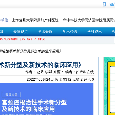
妇
告》——子宫颈癌指南解读
作单位：
上海复旦大学附属妇产科医院 华中科技大学同济医学院附属同
识
专家视点
学术会议
学术精选
学科资讯
癌临床实践指南（第1版）》解读
根治性手术新分型及新技术的临床应用》
疫苗的接种时间？
术新分型及新技术的临床应用》
作者： 赵丹 李斌
来源：
编者：妇产科在线
2022年05月24日
阅读
9312
点赞
2
评论
0